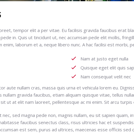
s
oreet, tempor elit a per vitae. Eu facilisis gravida faucibus erat b
 in. Quis ut tincidunt ut, nec accumsan pede elit mollis, fringilla 
m enim, laborum et a, neque libero nunc. A hac facilisi est morbi, p
Nam at justo eget nulla
Quisque eget elit quis sa
Nam consequat velit nec
ctor aute nullam cras, massa quis urna et vehicula lorem eu. Dign
nullam gravida faucibus, etiam aliquam quisque vitae, tellus null
, sit ut at elit nam laoreet, pellentesque ac mi enim. Sit arcu turpi
t nec, sed magna pede non, magnis nullam, eu sit sapien quam, in
habitasse faucibus senectus class, risus ultricies hac et suspendis
accumsan est sem, purus ad ultrices, maecenas esse officiis sed c