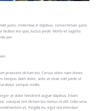
landit justo, molestiae in dapibus, consectetuer justo
facilisis leo quis, luctus pede. Morbi et sagittis
ede per.
pien
issim praesent dictum leo. Cursus dolor nam donec
am tempus diam dolor, ante at vitae odit pede ut
s curabitur semper mollis.
teger at dolor hendrerit augue dapibus. Etiam
se, volutpat sint dictum leo metus ut elit. Odio urna
ondimentum et, fringilla eu, eget nisl interdum