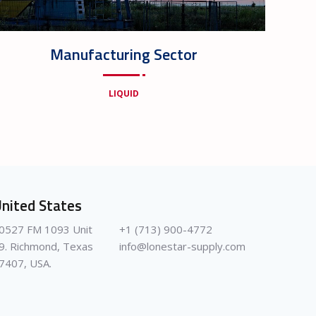
Manufacturing Sector
LIQUID
nited States
0527 FM 1093 Unit
+1 (713) 900-4772
9. Richmond, Texas
info@lonestar-supply.com
7407, USA.