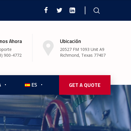
nos Ahora
Ubicación
oporte
20527 FM 1093 Unit A9
3) 900-4772
Richmond, Texas 77407
A
ES
GET A QUOTE