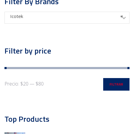
Filter By Brands
Icotek
×
Filter by price
Precio:
$20
—
$80
FILTRAR
Top Products