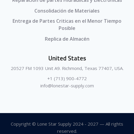
Reparación de partes Hidráulicas y Electrónicas
Consolidación de Materiales
Entrega de Partes Criticas en el Menor Tiempo
Posible
Replica de Almacén
United States
20527 FM 1093 Unit A9. Richmond, Texas 77407, USA.
+1 (713) 900-4772
info@lonestar-supply.com
Copyright © Lone Star Supply 2024 - 2027 — All rights
reserved.