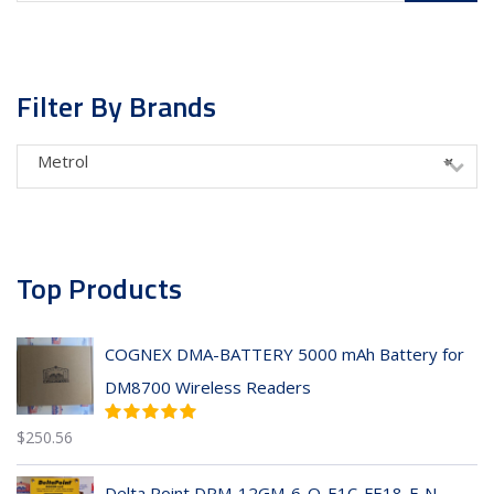
Filter By Brands
Metrol
×
Top Products
COGNEX DMA-BATTERY 5000 mAh Battery for
DM8700 Wireless Readers
$
250.56
Delta Point DPM-12GM-6-Q-E1C-FE18-F-N