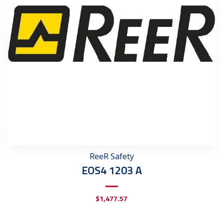
ReeR Safety
EOS4 1203 A
$
1,477.57