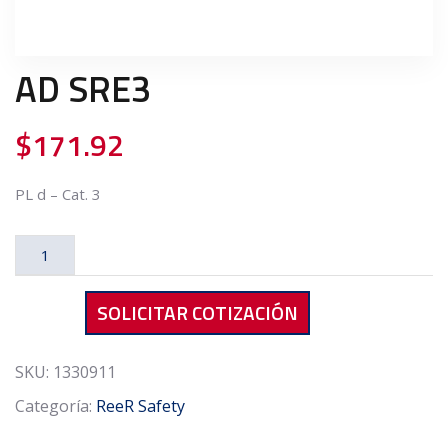
AD SRE3
$
171.92
PL d – Cat. 3
AD
SRE3
cantidad
SOLICITAR COTIZACIÓN
SKU:
1330911
Categoría:
ReeR Safety