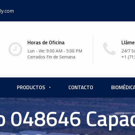
ly.com
Horas de Oficina
Lláme
Lun - Vie: 9:00 AM - 5:00 PM
24/7 S
Cerrados Fin de Semana
+1 (71
PRODUCTOS
CONTACTO
BIOMÉDIC
o 048646 Capac