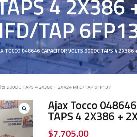
TAPS 4 2X386 
FD/TAP 6FP1
AX TOCCO 048646 CAPACITOR VOLTS 900DC TAPS 4 2X386
Volts 900DC TAPS 4 2X386 + 2X424 MFD/TAP 6FP137
Ajax Tocco 048646
TAPS 4 2X386 + 
$
7,705.00