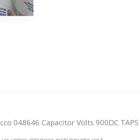
 Tocco 048646 Capacitor Volts 900DC TA
.
Los campos obligatorios están marcados con
*