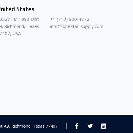
nited States
0527 FM 1093 Unit
+1 (713) 900-4772
9. Richmond, Texas
info@lonestar-supply.com
7407, USA.
it A9, Richmond, Texas 77407