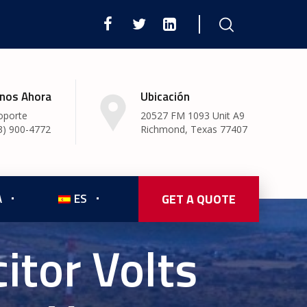
nos Ahora
Ubicación
oporte
20527 FM 1093 Unit A9
3) 900-4772
Richmond, Texas 77407
A
ES
GET A QUOTE
itor Volts