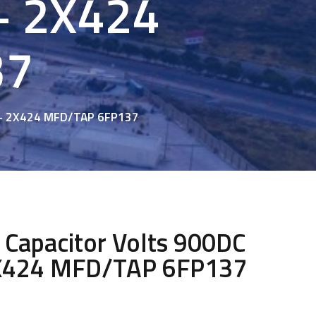
+ 2X424
37
 + 2X424 MFD/TAP 6FP137
 Capacitor Volts 900DC
2X424 MFD/TAP 6FP137