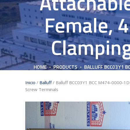
Attachabl
Female, 4
Clamping
HOME
PRODUCTS
BALLUFF BCC03Y1 B
Inicio
/
Balluff
/ Balluff BCC03Y1 BCC M474-0000-1D-0
Screw Terminals