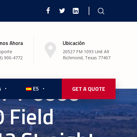
nos Ahora
Ubicación
oporte
20527 FM 1093 Unit A9
3) 900-4772
Richmond, Texas 77407
474-0000-
A
ES
GET A QUOTE
 Field