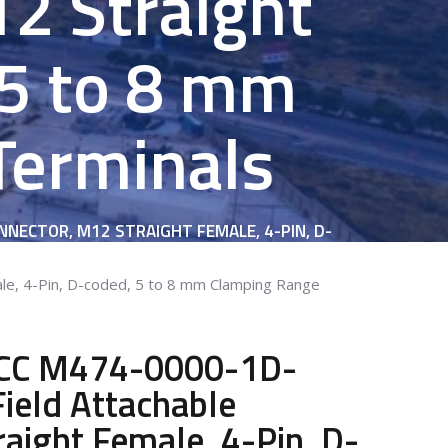
2 Straight
 5 to 8 mm
Terminals
NECTOR, M12 STRAIGHT FEMALE, 4-PIN, D-
e, 4-Pin, D-coded, 5 to 8 mm Clamping Range
BCC M474-0000-1D-
eld Attachable
aight Female, 4-Pin, D-