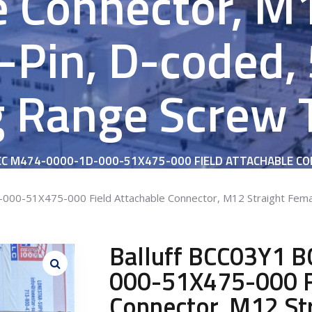
e Connector, M1
-Pin, D-coded,
 Range Screw 
CC M474-0000-1D-000-51X475-000 FIELD ATTACHABLE CON
CODED, 5 TO 8 MM CLAMPING RANGE SCREW TERMINALS
00-51X475-000 Field Attachable Connector, M12 Straight Femal
Balluff BCC03Y1 
000-51X475-000 Fi
Connector, M12 Str