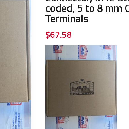
coded, 5 to 8 mm 
Terminals
$
67.58