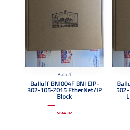
Balluff
Balluff BNI004F BNI EIP-
Ball
302-105-Z015 EtherNet/IP
502-
Block
L
$
644.82