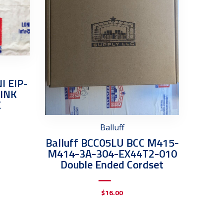
I EIP-
LINK
K
Balluff
Balluff BCC05LU BCC M415-
M414-3A-304-EX44T2-010
Double Ended Cordset
$
16.00