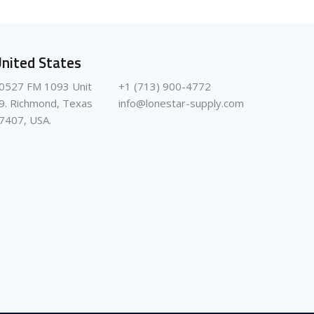
nited States
0527 FM 1093 Unit
+1 (713) 900-4772
9. Richmond, Texas
info@lonestar-supply.com
7407, USA.