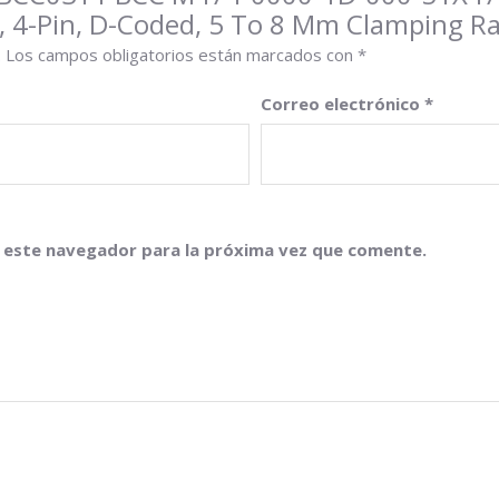
D-
, 4-Pin, D-Coded, 5 To 8 Mm Clamping R
coded,
.
Los campos obligatorios están marcados con
*
5
to
Correo electrónico
*
8
mm
Clamping
Range
Screw
 este navegador para la próxima vez que comente.
Terminals
cantidad