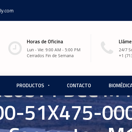
ly.com
Horas de Oficina
Lláme
Lun - Vie: 9:00 AM - 5:00 PM
24/7 S
Cerrados Fin de Semana
+1 (71
BCC03Y1 BCC M
PRODUCTOS
CONTACTO
BIOMÉDIC
0-51X475-000