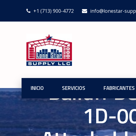
+1 (713) 900-4772
info@lonestar-supp
Balluff 
INICIO
SERVICIOS
FABRICANTES
1D-00