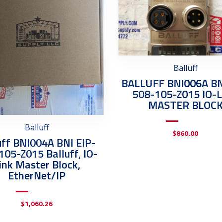
Balluff
BALLUFF BNI006A BN
508-105-Z015 IO-
MASTER BLOC
Balluff
$
860.00
uff BNI004A BNI EIP-
105-Z015 Balluff, IO-
ink Master Block,
EtherNet/IP
$
1,060.26