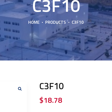
C3F10
HOME
PRODUCTS
C3F10
C3F10
$
18.78