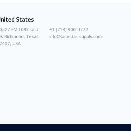
nited States
0527 FM 1093 Unit
+1 (713) 900-4772
9. Richmond, Texas
info@lonestar-supply.com
7407, USA.