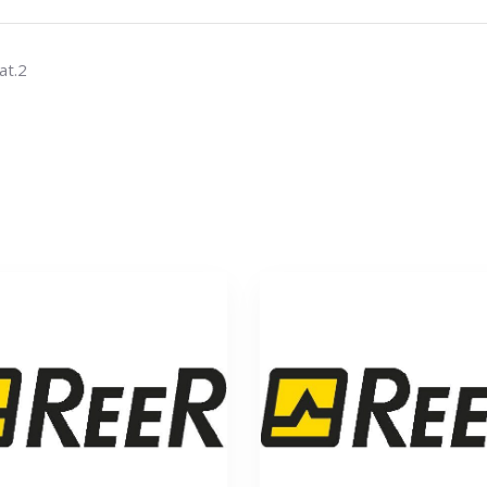
at.2
s