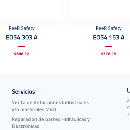
ReeR Safety
ReeR Safety
EOS4 303 A
EOS4 153 A
$
688.32
$
578.19
U
Servicios
2
Venta de Refacciones Industriales
A
y/o materiales MRO
7
Reparación de partes Hidráulicas y
Electrónicas