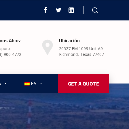
nos Ahora
Ubicación
oporte
20527 FM 1093 Unit A9
3) 900-4772
Richmond, Texas 77407
A
ES
GET A QUOTE