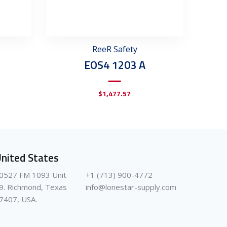
ReeR Safety
EOS4 1203 A
$
1,477.57
nited States
0527 FM 1093 Unit
+1 (713) 900-4772
9. Richmond, Texas
info@lonestar-supply.com
7407, USA.