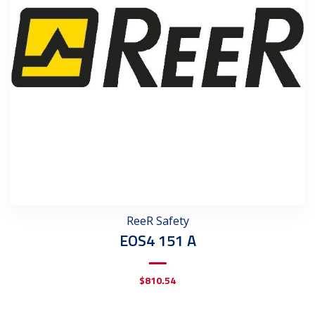
ReeR Safety
EOS4 151 A
$
810.54