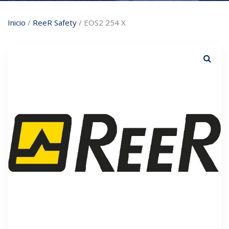
Inicio
/
ReeR Safety
/ EOS2 254 X