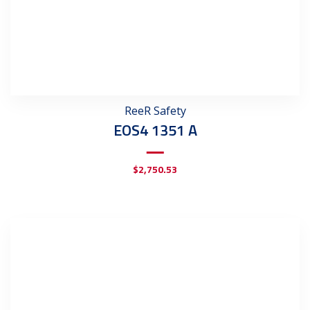
ReeR Safety
EOS4 1351 A
$
2,750.53