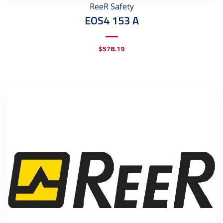
ReeR Safety
EOS4 153 A
$
578.19