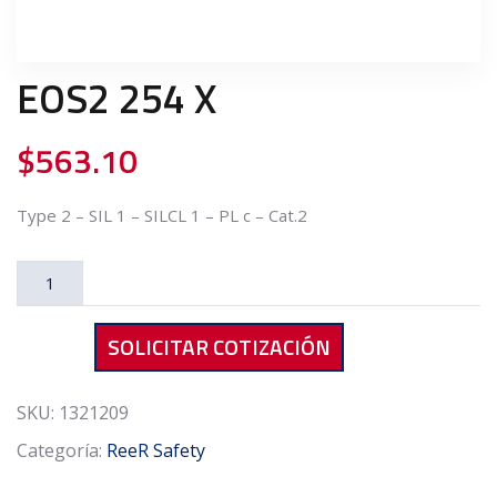
EOS2 254 X
$
563.10
Type 2 – SIL 1 – SILCL 1 – PL c – Cat.2
EOS2
254
X
SOLICITAR COTIZACIÓN
cantidad
SKU:
1321209
Categoría:
ReeR Safety