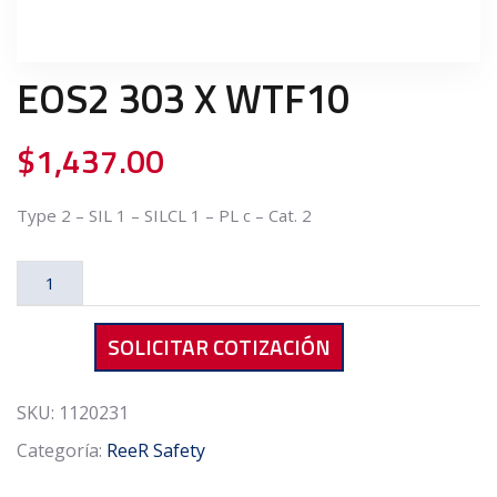
EOS2 303 X WTF10
$
1,437.00
Type 2 – SIL 1 – SILCL 1 – PL c – Cat. 2
EOS2
303
X
SOLICITAR COTIZACIÓN
WTF10
cantidad
SKU:
1120231
Categoría:
ReeR Safety