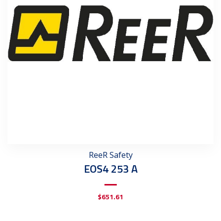
ReeR Safety
EOS4 253 A
$
651.61