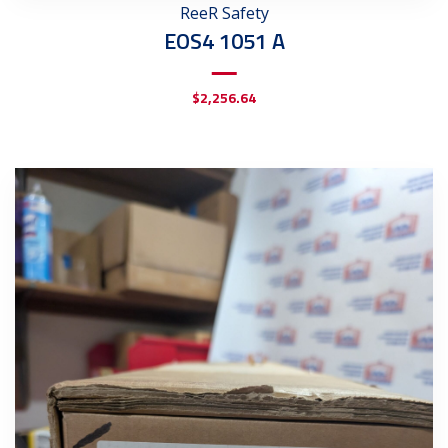
ReeR Safety
EOS4 1051 A
$
2,256.64