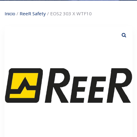
Inicio
/
ReeR Safety
/ EOS2 303 X WTF10