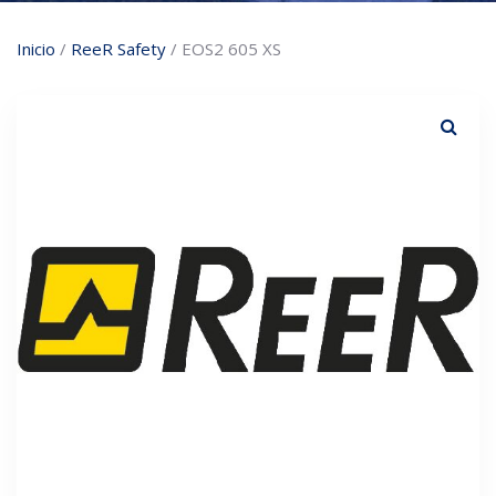
Inicio
/
ReeR Safety
/ EOS2 605 XS