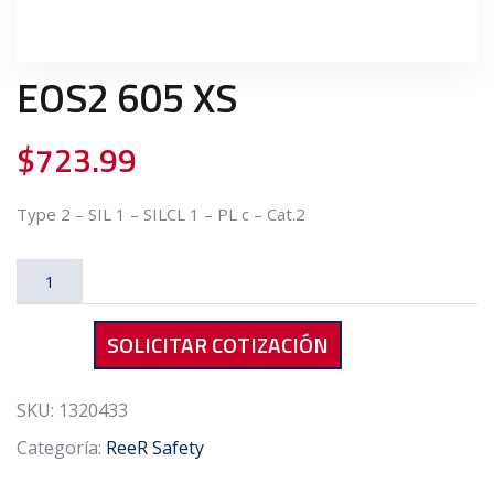
EOS2 605 XS
$
723.99
Type 2 – SIL 1 – SILCL 1 – PL c – Cat.2
EOS2
605
XS
SOLICITAR COTIZACIÓN
cantidad
SKU:
1320433
Categoría:
ReeR Safety