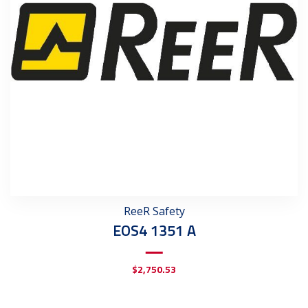
ReeR Safety
EOS4 1351 A
$
2,750.53