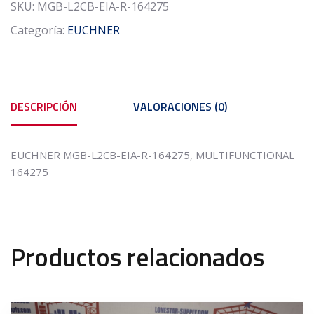
164275,
SKU:
MGB-L2CB-EIA-R-164275
MULTIFUNCTIONAL
Categoría:
EUCHNER
cantidad
DESCRIPCIÓN
VALORACIONES (0)
EUCHNER MGB-L2CB-EIA-R-164275, MULTIFUNCTIONAL
164275
Productos relacionados