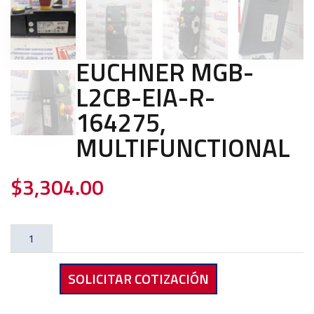
EUCHNER MGB-
L2CB-EIA-R-
164275,
MULTIFUNCTIONAL
$
3,304.00
EUCHNER
MGB-
L2CB-
SOLICITAR COTIZACIÓN
EIA-
R-