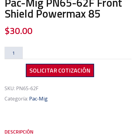
Pac-Mig PN65-62F Front
Shield Powermax 85
$
30.00
Pac-
Mig
PN65-
SOLICITAR COTIZACIÓN
62F
Front
Shield
SKU:
PN65-62F
Powermax
Categoría:
Pac-Mig
85
cantidad
DESCRIPCIÓN