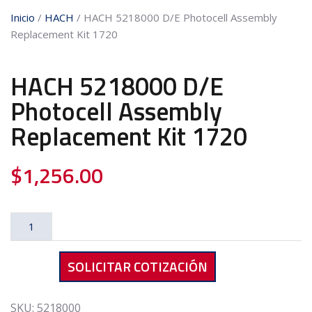
Inicio
/
HACH
/ HACH 5218000 D/E Photocell Assembly
Replacement Kit 1720
HACH 5218000 D/E
Photocell Assembly
Replacement Kit 1720
$
1,256.00
HACH
5218000
D/E
SOLICITAR COTIZACIÓN
Photocell
Assembly
Replacement
SKU:
5218000