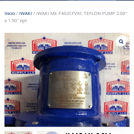
Inicio
/
IWAKI
/ IWAKI MX-F402CFVXC TEFLON PUMP 2.00″
x 1.50″ npt