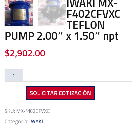
IWAKI MX-
F402CFVXC
TEFLON
PUMP 2.00″ x 1.50″ npt
$
2,902.00
IWAKI
MX-
F402CFVXC
SOLICITAR COTIZACIÓN
TEFLON
PUMP
2.00"
SKU:
MX-f402CFVXC
x
Categoría:
IWAKI
1.50"
npt