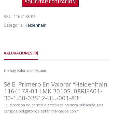
SOLICITAR COTIZACIÓN
LMK
3010S
.08RIFA01-
SKU:
1164178-01
30-
Categoría:
Heidenhain
1.00-
03S12-
UJ..-001-
83
cantidad
VALORACIONES (0)
No hay valoraciones aún.
Sé El Primero En Valorar “Heidenhain
1164178-01 LMK 3010S .08RIFA01-
30-1.00-03S12-UJ..-001-83”
Tu dirección de correo electrónico no será publicada.
Los
campos obligatorios están marcados con
*