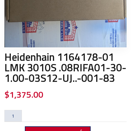
Heidenhain 1164178-01
LMK 3010S .08RIFA01-30-
1.00-03S12-UJ..-001-83
$
1,375.00
Heidenhain
1164178-
01