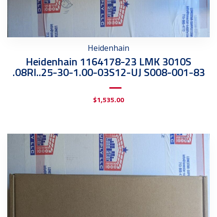
Heidenhain
Heidenhain 1164178-23 LMK 3010S
.08RI..25-30-1.00-03S12-UJ S008-001-83
$
1,535.00