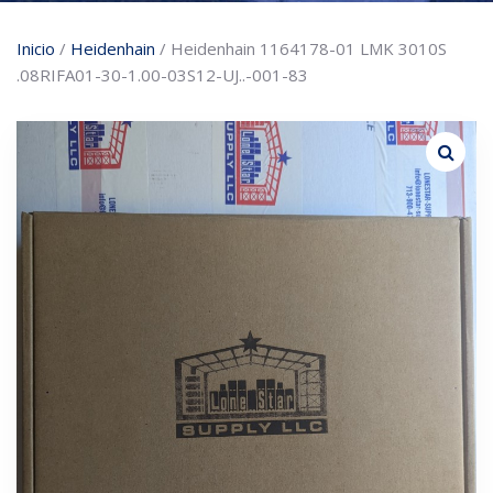
Inicio
/
Heidenhain
/ Heidenhain 1164178-01 LMK 3010S
.08RIFA01-30-1.00-03S12-UJ..-001-83