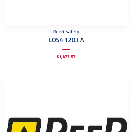
ReeR Safety
EOS4 1203 A
$
1,477.57