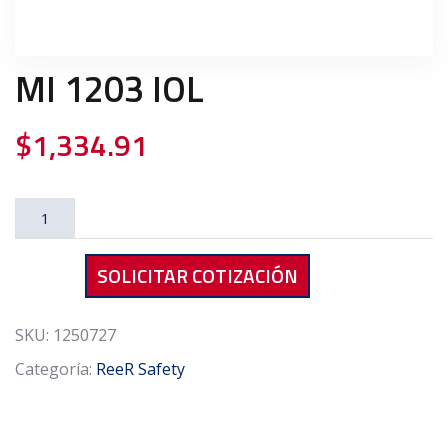
MI 1203 IOL
$
1,334.91
MI
1203
IOL
SOLICITAR COTIZACIÓN
cantidad
SKU:
1250727
Categoría:
ReeR Safety