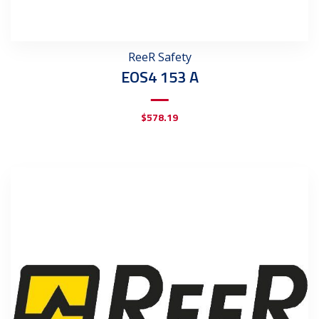
ReeR Safety
EOS4 153 A
$
578.19