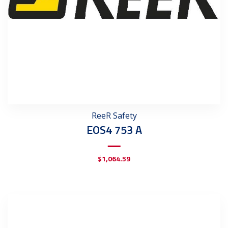
ReeR Safety
EOS4 753 A
$
1,064.59