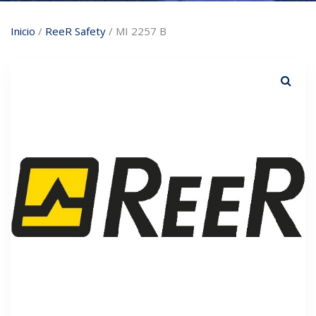
Inicio
/
ReeR Safety
/ MI 2257 B