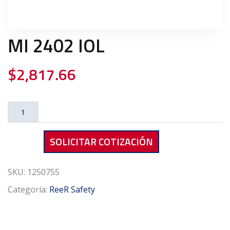
MI 2402 IOL
$
2,817.66
MI
2402
IOL
SOLICITAR COTIZACIÓN
cantidad
SKU:
1250755
Categoría:
ReeR Safety