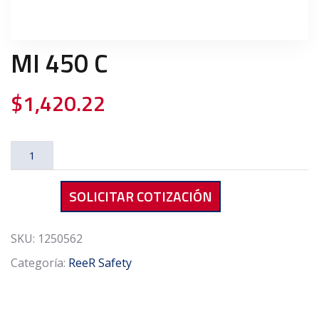
MI 450 C
$
1,420.22
MI
450
C
SOLICITAR COTIZACIÓN
cantidad
SKU:
1250562
Categoría:
ReeR Safety