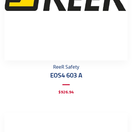
ReeR Safety
EOS4 603 A
$
926.94