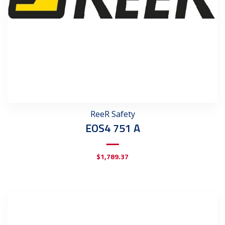
ReeR Safety
EOS4 751 A
$
1,789.37