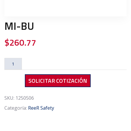
MI-BU
$
260.77
MI-
BU
cantidad
SOLICITAR COTIZACIÓN
SKU:
1250506
Categoría:
ReeR Safety