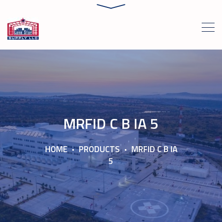
MRFID C B IA 5
HOME
PRODUCTS
MRFID C B IA
5