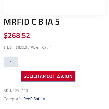
MRFID C B IA 5
$
268.52
SIL 3 – SILCL3 / PL e – Cat. 4
MRFID
C
B
SOLICITAR COTIZACIÓN
IA
5
cantidad
SKU:
1292113
Categoría:
ReeR Safety