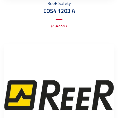
ReeR Safety
EOS4 1203 A
$
1,477.57