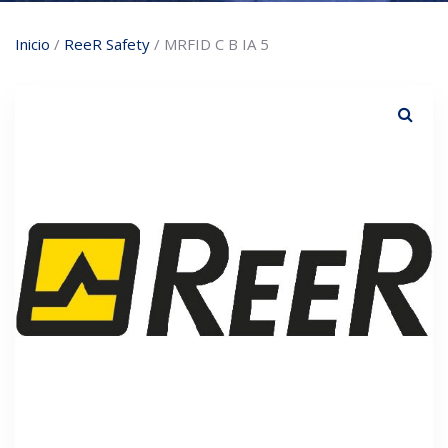
Inicio
/
ReeR Safety
/ MRFID C B IA 5