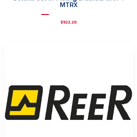
MTRX
$
922.20