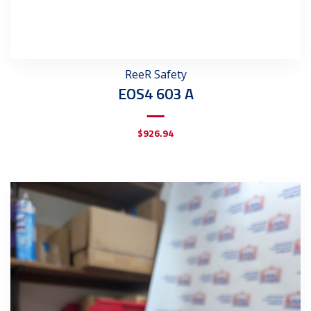
ReeR Safety
EOS4 603 A
$
926.94