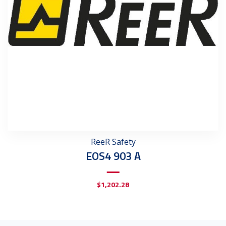
ReeR Safety
EOS4 903 A
$
1,202.28