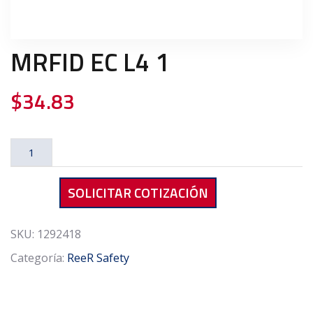
MRFID EC L4 1
$
34.83
MRFID
EC
L4
SOLICITAR COTIZACIÓN
1
cantidad
SKU:
1292418
Categoría:
ReeR Safety