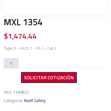
MXL 1354
$
1,474.44
Type 2 – SILCL 1 – PL c – Cat.2
MXL
1354
cantidad
SOLICITAR COTIZACIÓN
SKU:
1344823
Categoría:
ReeR Safety