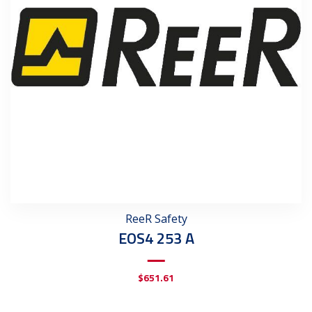
ReeR Safety
EOS4 253 A
$
651.61