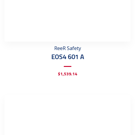
ReeR Safety
EOS4 601 A
$
1,539.14