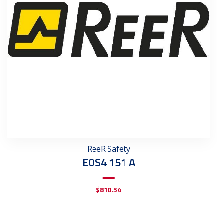
ReeR Safety
EOS4 151 A
$
810.54