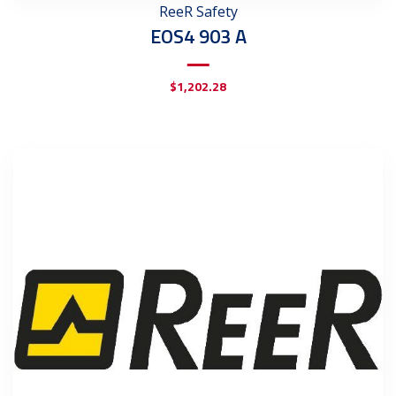
ReeR Safety
EOS4 903 A
$
1,202.28