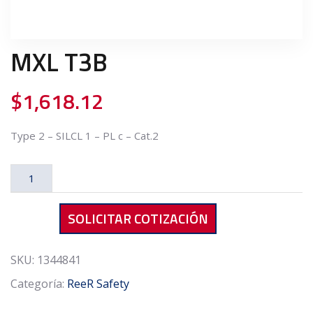
MXL T3B
$
1,618.12
Type 2 – SILCL 1 – PL c – Cat.2
MXL
T3B
cantidad
SOLICITAR COTIZACIÓN
SKU:
1344841
Categoría:
ReeR Safety