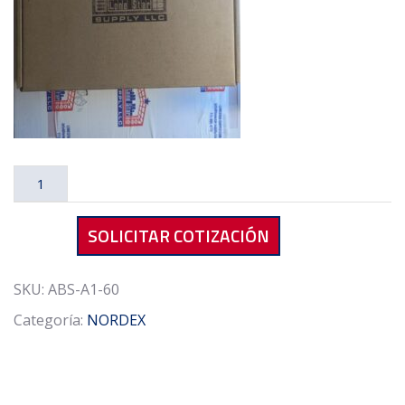
NORDEX
ABS-
A1-
SOLICITAR COTIZACIÓN
60
Bearing
cantidad
SKU:
ABS-A1-60
Categoría:
NORDEX