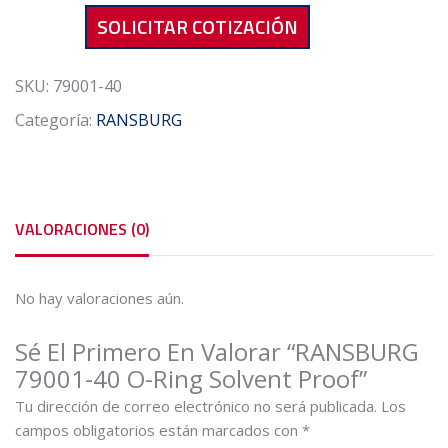
40
SOLICITAR COTIZACIÓN
O-
Ring
Solvent
SKU:
79001-40
Proof
Categoría:
RANSBURG
cantidad
VALORACIONES (0)
No hay valoraciones aún.
Sé El Primero En Valorar “RANSBURG
79001-40 O-Ring Solvent Proof”
Tu dirección de correo electrónico no será publicada.
Los
campos obligatorios están marcados con
*