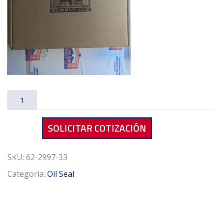
Oil
Seal
62-
SOLICITAR COTIZACIÓN
2997-
33
Nitrile
SKU:
62-2997-33
Rubber
Categoría:
Oil Seal
cantidad