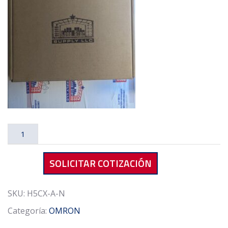
OMRON
H5CX-
A-
SOLICITAR COTIZACIÓN
N
Timer
Relay
SKU:
H5CX-A-N
9999h
Categoría:
OMRON
100
to