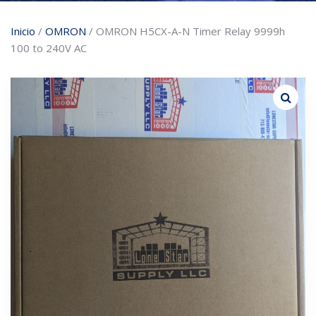
Inicio
/
OMRON
/ OMRON H5CX-A-N Timer Relay 9999h
100 to 240V AC