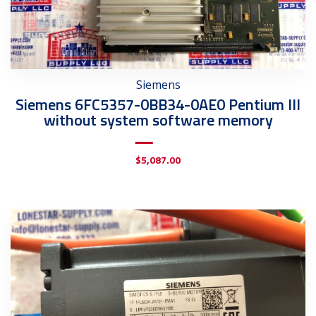
Siemens
Siemens 6FC5357-0BB34-0AE0 Pentium III
without system software memory
$
5,087.00