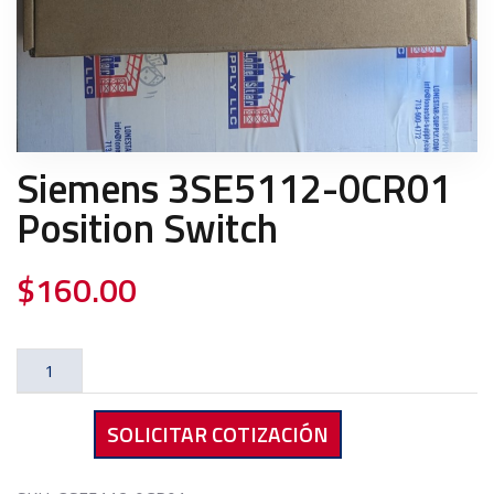
Siemens 3SE5112-0CR01
Position Switch
$
160.00
Siemens
3SE5112-
0CR01
SOLICITAR COTIZACIÓN
Position
Switch
cantidad