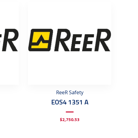
ReeR Safety
EOS4 1351 A
$
2,750.53