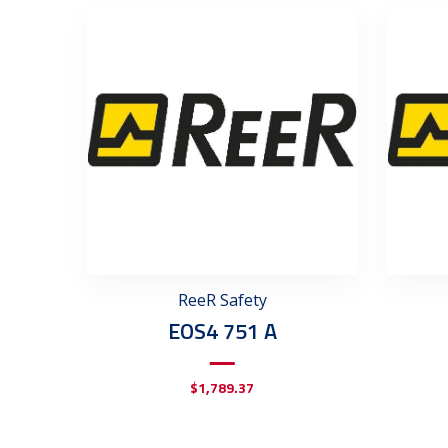
ReeR Safety
EOS4 751 A
$
1,789.37