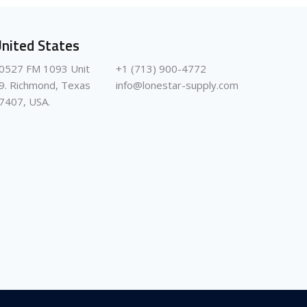
nited States
0527 FM 1093 Unit
+1 (713) 900-4772
9. Richmond, Texas
info@lonestar-supply.com
7407, USA.