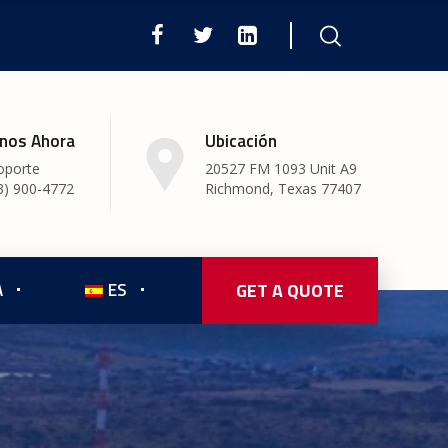
nos Ahora
Ubicación
oporte
20527 FM 1093 Unit A9
3) 900-4772
Richmond, Texas 77407
A
ES
GET A QUOTE