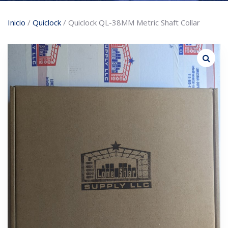
Inicio
/
Quiclock
/ Quiclock QL-38MM Metric Shaft Collar