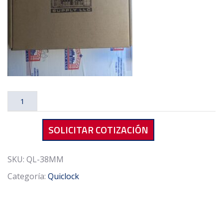
Quiclock
QL-
38MM
SOLICITAR COTIZACIÓN
Metric
Shaft
Collar
SKU:
QL-38MM
cantidad
Categoría:
Quiclock