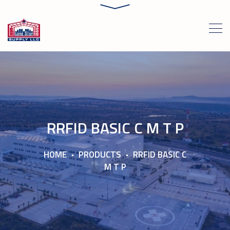
RRFID BASIC C M T P
HOME
PRODUCTS
RRFID BASIC C
M T P