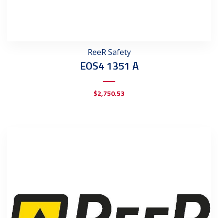
ReeR Safety
EOS4 1351 A
$
2,750.53