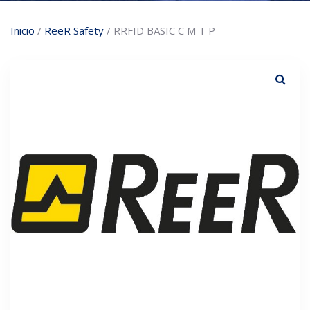
Inicio
/
ReeR Safety
/ RRFID BASIC C M T P