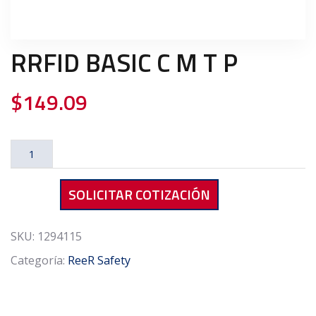
RRFID BASIC C M T P
$
149.09
RRFID
BASIC
C
SOLICITAR COTIZACIÓN
M
T
P
SKU:
1294115
cantidad
Categoría:
ReeR Safety