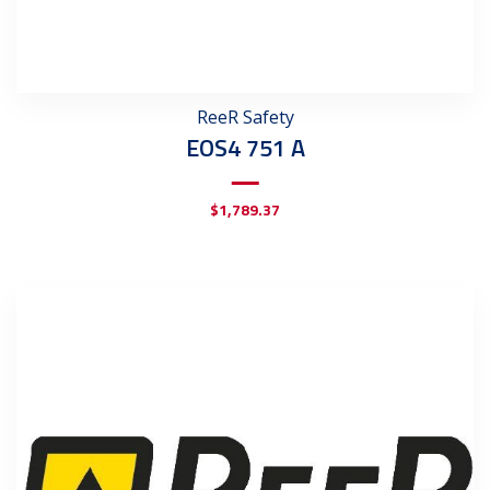
ReeR Safety
EOS4 751 A
$
1,789.37