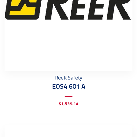
ReeR Safety
EOS4 601 A
$
1,539.14