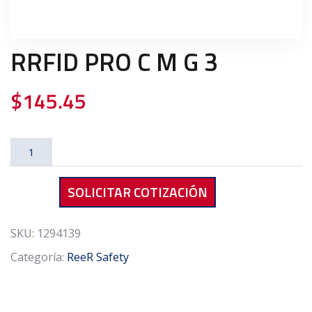
RRFID PRO C M G 3
$
145.45
RRFID
PRO
C
SOLICITAR COTIZACIÓN
M
G
3
SKU:
1294139
cantidad
Categoría:
ReeR Safety