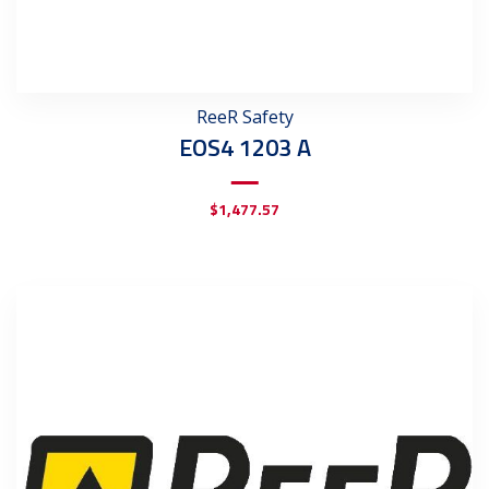
ReeR Safety
EOS4 1203 A
$
1,477.57