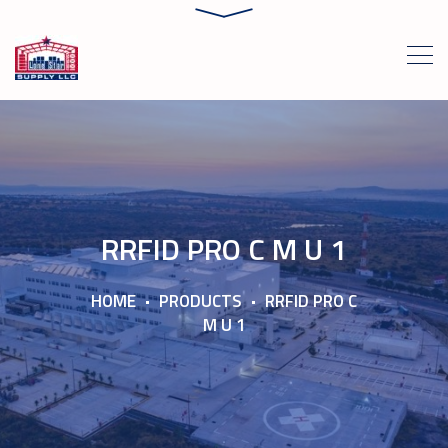
RRFID PRO C M U 1
HOME
PRODUCTS
RRFID PRO C
M U 1