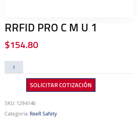
RRFID PRO C M U 1
$
154.80
RRFID
PRO
C
SOLICITAR COTIZACIÓN
M
U
1
SKU:
1294146
cantidad
Categoría:
ReeR Safety