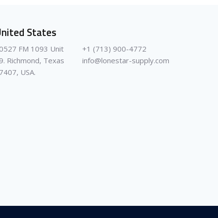
nited States
0527 FM 1093 Unit
+1 (713) 900-4772
9. Richmond, Texas
info@lonestar-supply.com
7407, USA.