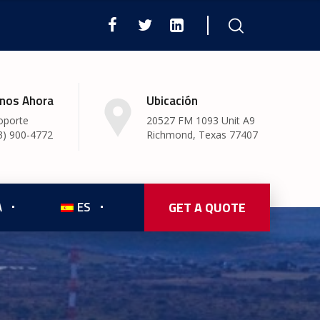
nos Ahora
Ubicación
oporte
20527 FM 1093 Unit A9
3) 900-4772
Richmond, Texas 77407
A
ES
GET A QUOTE