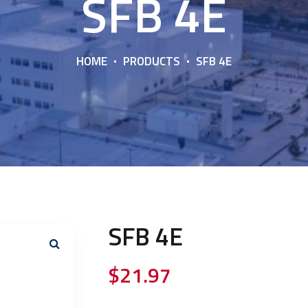
SFB 4E
HOME
PRODUCTS
SFB 4E
SFB 4E
$
21.97