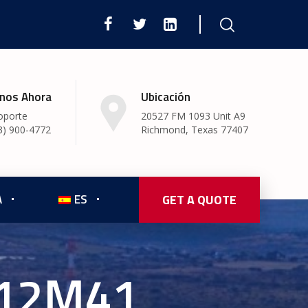
nos Ahora
Ubicación
oporte
20527 FM 1093 Unit A9
3) 900-4772
Richmond, Texas 77407
A
ES
GET A QUOTE
M12M41