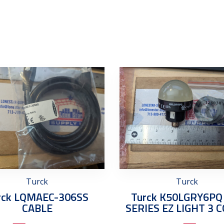
s
Turck
Turck
rck LQMAEC-306SS
Turck K50LGRY6PQ
CABLE
SERIES EZ LIGHT 3 