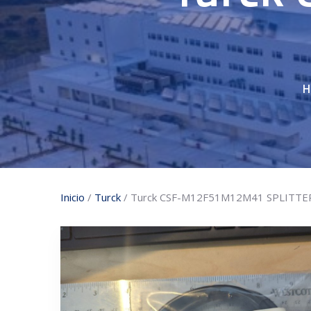
H
Inicio
/
Turck
/ Turck CSF-M12F51M12M41 SPLITTE