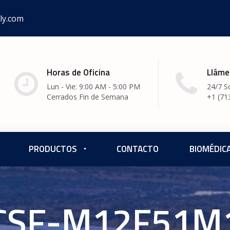
ly.com
Horas de Oficina
Lláme
Lun - Vie: 9:00 AM - 5:00 PM
24/7 S
Cerrados Fin de Semana
+1 (71
PRODUCTOS
CONTACTO
BIOMÉDIC
 CSF-M12F51