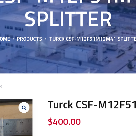
SPLITTER
OME
PRODUCTS
TURCK CSF-M12F51M12M41 SPLITT
R
Turck CSF-M12F5
$
400.00