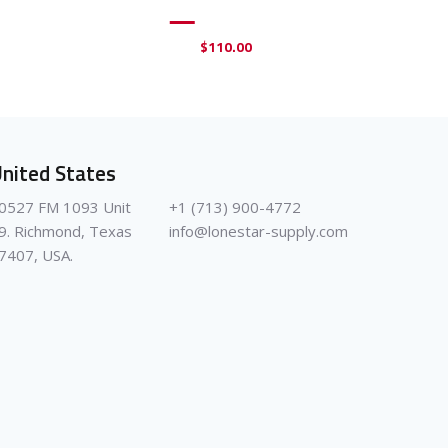
$
110.00
nited States
0527 FM 1093 Unit
+1 (713) 900-4772
9. Richmond, Texas
info@lonestar-supply.com
7407, USA.