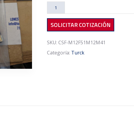
Turck
CSF-
M12F51M12M41
SOLICITAR COTIZACIÓN
SPLITTER
cantidad
SKU:
CSF-M12F51M12M41
Categoría:
Turck