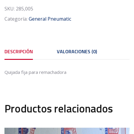
3/16
SKU:
285,005
Hole
Categoría:
General Pneumatic
3"
cantidad
DESCRIPCIÓN
VALORACIONES (0)
Quijada fija para remachadora
Productos relacionados