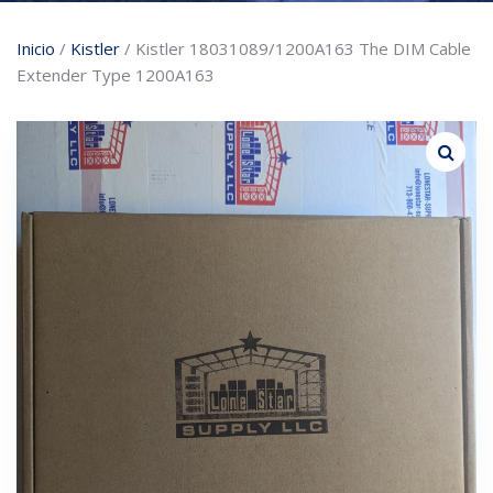
Inicio
/
Kistler
/ Kistler 18031089/1200A163 The DIM Cable
Extender Type 1200A163