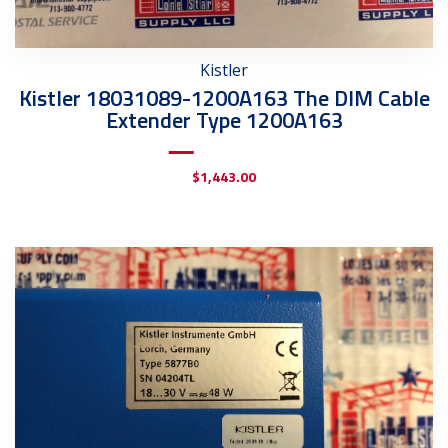
Kistler
Kistler 18031089-1200A163 The DIM Cable
Extender Type 1200A163
$
1,443.00