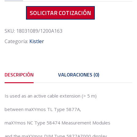
The
SOLICITAR COTIZACIÓN
DIM
Cable
Extender
SKU:
18031089/1200A163
Type
Categoría:
Kistler
1200A163
cantidad
DESCRIPCIÓN
VALORACIONES (0)
Is used as an active cable extension (> 5 m)
between maXYmos TL Type 5877A,
maXYmos NC Type 58474 Measurement Modules
and the maXYmos DIM Type 5877AZ000 display