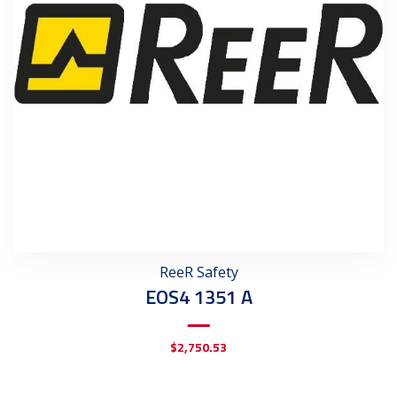
ReeR Safety
EOS4 1351 A
$
2,750.53