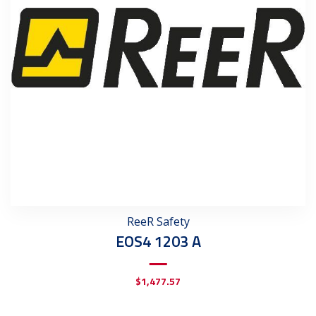
ReeR Safety
EOS4 1203 A
$
1,477.57