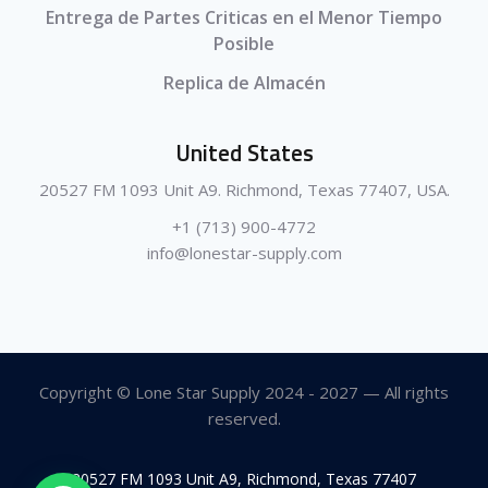
Entrega de Partes Criticas en el Menor Tiempo
Posible
Replica de Almacén
United States
20527 FM 1093 Unit A9. Richmond, Texas 77407, USA.
+1 (713) 900-4772
info@lonestar-supply.com
Copyright © Lone Star Supply 2024 - 2027 — All rights
reserved.
20527 FM 1093 Unit A9, Richmond, Texas 77407