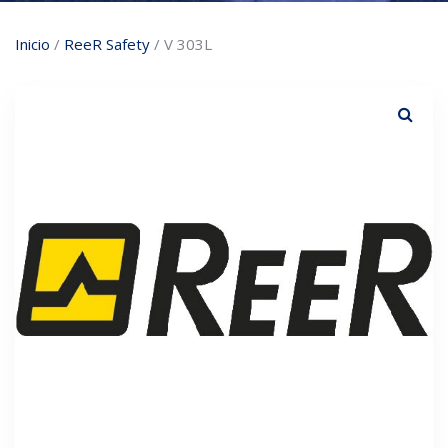
Inicio
/
ReeR Safety
/ V 303L