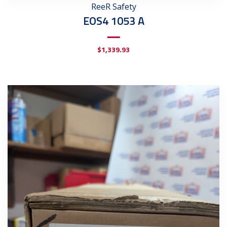
ReeR Safety
EOS4 1053 A
$
1,339.93