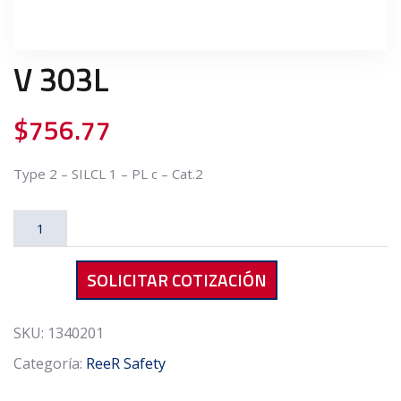
V 303L
$
756.77
Type 2 – SILCL 1 – PL c – Cat.2
V
303L
cantidad
SOLICITAR COTIZACIÓN
SKU:
1340201
Categoría:
ReeR Safety