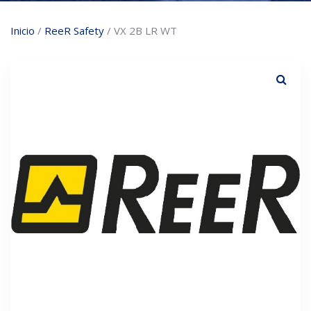
Inicio
/
ReeR Safety
/ VX 2B LR WT