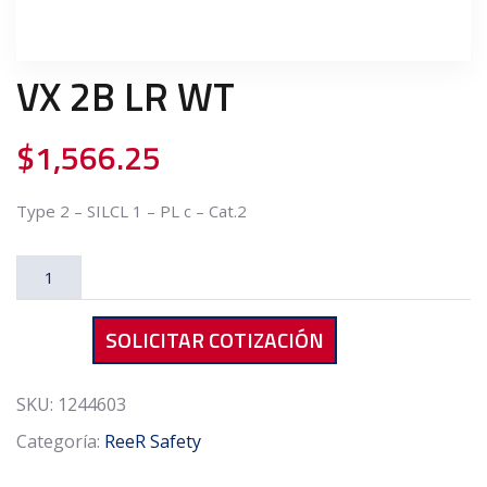
VX 2B LR WT
$
1,566.25
Type 2 – SILCL 1 – PL c – Cat.2
VX
2B
LR
SOLICITAR COTIZACIÓN
WT
cantidad
SKU:
1244603
Categoría:
ReeR Safety