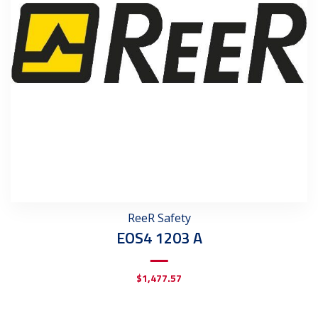
ReeR Safety
EOS4 1203 A
$
1,477.57