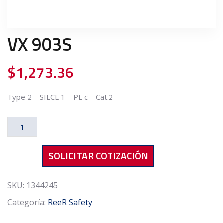
VX 903S
$
1,273.36
Type 2 – SILCL 1 – PL c – Cat.2
VX
903S
cantidad
SOLICITAR COTIZACIÓN
SKU:
1344245
Categoría:
ReeR Safety