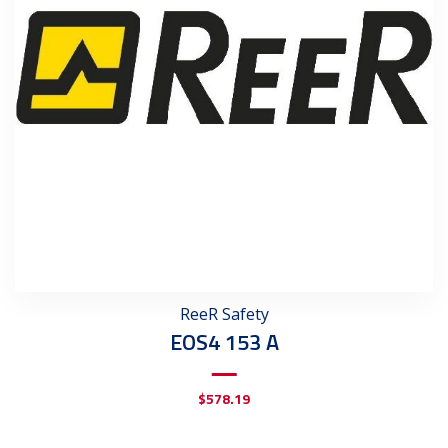
ReeR Safety
EOS4 153 A
$
578.19