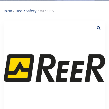
Inicio
/
ReeR Safety
/ VX 903S