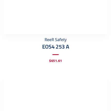
ReeR Safety
EOS4 253 A
$
651.61