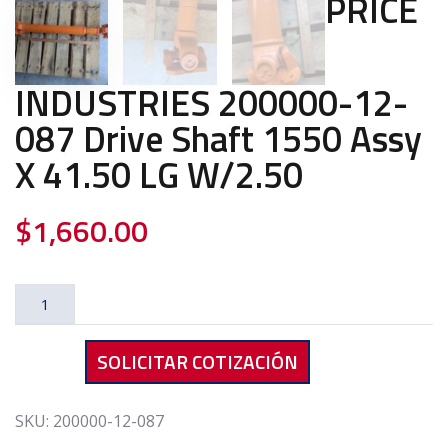
PRICE
INDUSTRIES 200000-12-
087 Drive Shaft 1550 Assy
X 41.50 LG W/2.50
$
1,660.00
PRICE
INDUSTRIES
200000-
SOLICITAR COTIZACIÓN
12-
087
Drive
SKU:
200000-12-087
Shaft