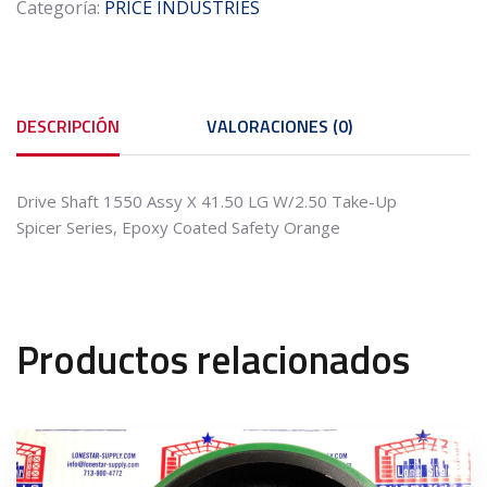
Categoría:
PRICE INDUSTRIES
1550
Assy
X
41.50
LG
DESCRIPCIÓN
VALORACIONES (0)
W/2.50
cantidad
Drive Shaft 1550 Assy X 41.50 LG W/2.50 Take-Up
Spicer Series, Epoxy Coated Safety Orange
Productos relacionados