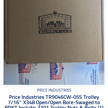
PRICE INDUSTRIES
Price Industries TR9046CW-05S Trolley
7/16″ X348 Open/Open Bore-Swaged to
BRKT Include: 3301 Trolley Nuts & Bolts (1)