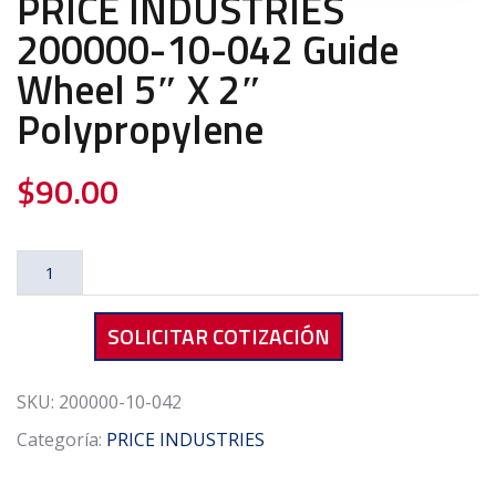
PRICE INDUSTRIES
200000-10-042 Guide
Wheel 5″ X 2″
Polypropylene
$
90.00
PRICE
INDUSTRIES
200000-
SOLICITAR COTIZACIÓN
10-
042
Guide
SKU:
200000-10-042
Wheel
Categoría:
PRICE INDUSTRIES
5"
X