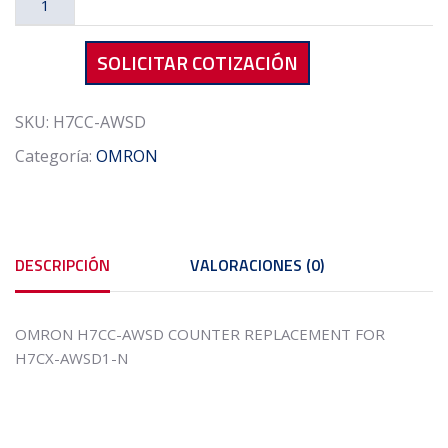
H7CC-
AWSD
SOLICITAR COTIZACIÓN
COUNTER
REPLACEMENT
FOR
SKU:
H7CC-AWSD
H7CX-
Categoría:
OMRON
AWSD1-
N
cantidad
DESCRIPCIÓN
VALORACIONES (0)
OMRON H7CC-AWSD COUNTER REPLACEMENT FOR
H7CX-AWSD1-N