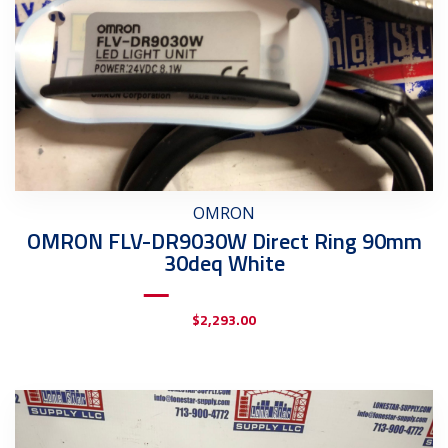
OMRON
OMRON FLV-DR9030W Direct Ring 90mm
30deq White
$
2,293.00