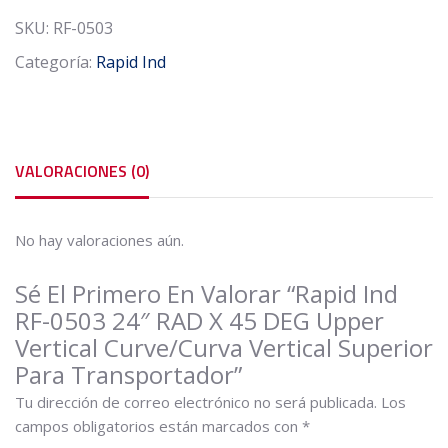
RAD
SKU:
RF-0503
x
Categoría:
Rapid Ind
45
DEG
Upper
Vertical
Curve/Curva
VALORACIONES (0)
Vertical
Superior
para
No hay valoraciones aún.
Transportador
cantidad
Sé El Primero En Valorar “Rapid Ind
RF-0503 24″ RAD X 45 DEG Upper
Vertical Curve/Curva Vertical Superior
Para Transportador”
Tu dirección de correo electrónico no será publicada.
Los
campos obligatorios están marcados con
*