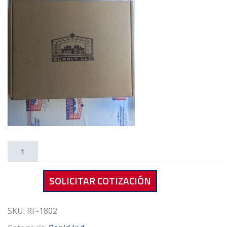
Rapid
Ind
RF-
SOLICITAR COTIZACIÓN
1802
Drive
Sprocket
SKU:
RF-1802
Shaft