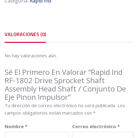
Categoría:
Rapid Ind
Assembly
Head
Shaft
/
Conjunto
VALORACIONES (0)
de
Eje
Pinon
No hay valoraciones aún.
Impulsor
cantidad
Sé El Primero En Valorar “Rapid Ind
RF-1802 Drive Sprocket Shaft
Assembly Head Shaft / Conjunto De
Eje Pinon Impulsor”
Tu dirección de correo electrónico no será publicada.
Los
campos obligatorios están marcados con
*
Nombre
*
Correo electrónico
*